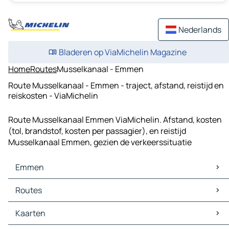
Nederlands
Bladeren op ViaMichelin Magazine
Home
Routes
Musselkanaal - Emmen
Route Musselkanaal - Emmen - traject, afstand, reistijd en
reiskosten - ViaMichelin
Route Musselkanaal Emmen ViaMichelin. Afstand, kosten
(tol, brandstof, kosten per passagier), en reistijd
Musselkanaal Emmen, gezien de verkeerssituatie
Emmen
Emmen Kaarten
Routes
Emmen Verkeer
Emmen Hotels
Routes Emmen - Assen
Kaarten
Emmen Restaurants
Routes Emmen - Hoogeveen