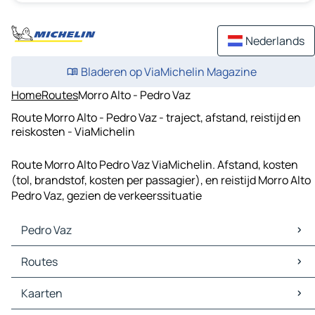
Nederlands
Bladeren op ViaMichelin Magazine
Home
Routes
Morro Alto - Pedro Vaz
Route Morro Alto - Pedro Vaz - traject, afstand, reistijd en
reiskosten - ViaMichelin
Route Morro Alto Pedro Vaz ViaMichelin. Afstand, kosten
(tol, brandstof, kosten per passagier), en reistijd Morro Alto
Pedro Vaz, gezien de verkeerssituatie
Pedro Vaz
Pedro Vaz Kaarten
Routes
Pedro Vaz Verkeer
Pedro Vaz Hotels
Routes Pedro Vaz - Maio
Kaarten
Pedro Vaz Restaurants
Routes Pedro Vaz - Calheta