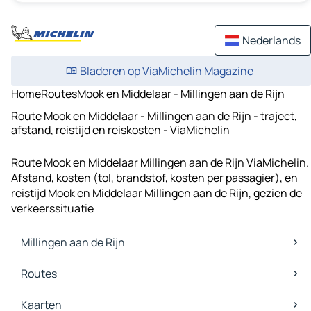
Nederlands
Bladeren op ViaMichelin Magazine
Home
Routes
Mook en Middelaar - Millingen aan de Rijn
Route Mook en Middelaar - Millingen aan de Rijn - traject,
afstand, reistijd en reiskosten - ViaMichelin
Route Mook en Middelaar Millingen aan de Rijn ViaMichelin.
Afstand, kosten (tol, brandstof, kosten per passagier), en
reistijd Mook en Middelaar Millingen aan de Rijn, gezien de
verkeerssituatie
Millingen aan de Rijn
Millingen aan de Rijn Kaarten
Routes
Millingen aan de Rijn Verkeer
Millingen aan de Rijn Hotels
Routes Millingen aan de Rijn - Arnhem
Kaarten