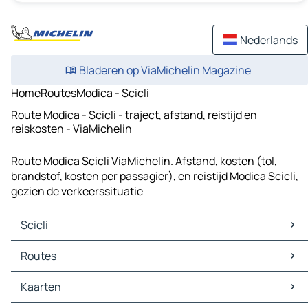
Nederlands
Bladeren op ViaMichelin Magazine
Home
Routes
Modica - Scicli
Route Modica - Scicli - traject, afstand, reistijd en
reiskosten - ViaMichelin
Route Modica Scicli ViaMichelin. Afstand, kosten (tol,
brandstof, kosten per passagier), en reistijd Modica Scicli,
gezien de verkeerssituatie
Scicli
Scicli Kaarten
Routes
Scicli Verkeer
Scicli Hotels
Routes Scicli - Ragusa
Kaarten
Scicli Restaurants
Routes Scicli - Modica