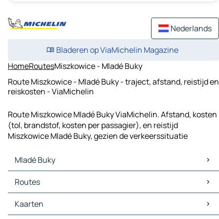
Nederlands
Bladeren op ViaMichelin Magazine
Home
Routes
Miszkowice - Mladé Buky
Route Miszkowice - Mladé Buky - traject, afstand, reistijd en
reiskosten - ViaMichelin
Route Miszkowice Mladé Buky ViaMichelin. Afstand, kosten
(tol, brandstof, kosten per passagier), en reistijd
Miszkowice Mladé Buky, gezien de verkeerssituatie
Mladé Buky
Mladé Buky Kaarten
Routes
Mladé Buky Verkeer
Mladé Buky Hotels
Routes Mladé Buky - Trutnov
Kaarten
Mladé Buky Restaurants
Routes Mladé Buky - Vrchlabí