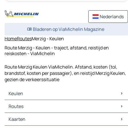
Nederlands
Bladeren op ViaMichelin Magazine
Home
Routes
Merzig - Keulen
Route Merzig - Keulen - traject, afstand, reistijd en
reiskosten - ViaMichelin
Route Merzig Keulen ViaMichelin. Afstand, kosten (tol,
brandstof, kosten per passagier), en reistijd Merzig Keulen,
gezien de verkeerssituatie
Keulen
Keulen Kaarten
Routes
Keulen Verkeer
Keulen Hotels
Routes Keulen - Düsseldorf
Kaarten
Keulen Restaurants
Routes Keulen - Essen