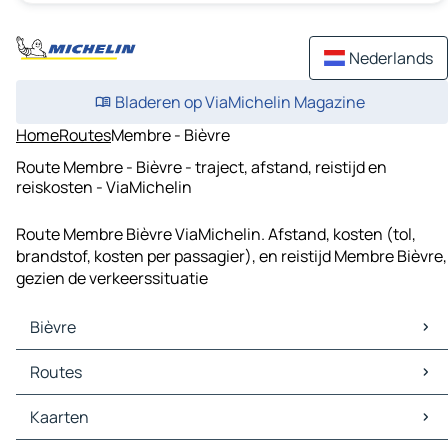
Nederlands
Bladeren op ViaMichelin Magazine
Home
Routes
Membre - Bièvre
Route Membre - Bièvre - traject, afstand, reistijd en
reiskosten - ViaMichelin
Route Membre Bièvre ViaMichelin. Afstand, kosten (tol,
brandstof, kosten per passagier), en reistijd Membre Bièvre,
gezien de verkeerssituatie
Bièvre
Bièvre Kaarten
Routes
Bièvre Verkeer
Bièvre Hotels
Routes Bièvre - Bouillon
Kaarten
Bièvre Restaurants
Routes Bièvre - Gedinne