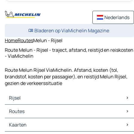
Nederlands
Bladeren op ViaMichelin Magazine
Home
Routes
Melun - Rijsel
Route Melun - Rijsel - traject, afstand, reistijd en reiskosten
- ViaMichelin
Route Melun Rijsel ViaMichelin. Afstand, kosten (tol,
brandstof, kosten per passagier), en reistijd Melun Rijsel,
gezien de verkeerssituatie
Rijsel
Rijsel Kaarten
Routes
Rijsel Verkeer
Rijsel Hotels
Routes Rijsel - Brussel
Kaarten
Rijsel Restaurants
Routes Rijsel - Antwerpen