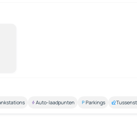
ankstations
Auto-laadpunten
Parkings
Tussens