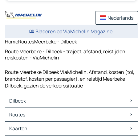
Nederlands
Bladeren op ViaMichelin Magazine
Home
Routes
Meerbeke - Dilbeek
Route Meerbeke - Dilbeek - traject, afstand, reistijd en
reiskosten - ViaMichelin
Route Meerbeke Dilbeek ViaMichelin. Afstand, kosten (tol,
brandstof, kosten per passagier), en reistijd Meerbeke
Dilbeek, gezien de verkeerssituatie
Dilbeek
Dilbeek Kaarten
Routes
Dilbeek Verkeer
Dilbeek Hotels
Routes Dilbeek - Brussel
Kaarten
Dilbeek Restaurants
Routes Dilbeek - Aalst