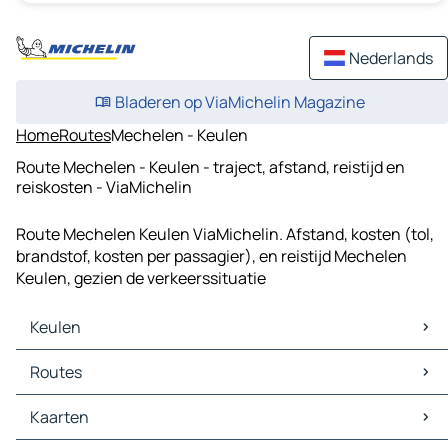
Nederlands
Bladeren op ViaMichelin Magazine
Home
Routes
Mechelen - Keulen
Route Mechelen - Keulen - traject, afstand, reistijd en
reiskosten - ViaMichelin
Route Mechelen Keulen ViaMichelin. Afstand, kosten (tol,
brandstof, kosten per passagier), en reistijd Mechelen
Keulen, gezien de verkeerssituatie
Keulen
Keulen Kaarten
Routes
Keulen Verkeer
Keulen Hotels
Routes Keulen - Düsseldorf
Kaarten
Keulen Restaurants
Routes Keulen - Essen