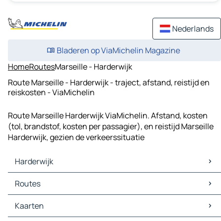
Nederlands
Bladeren op ViaMichelin Magazine
Home
Routes
Marseille - Harderwijk
Route Marseille - Harderwijk - traject, afstand, reistijd en
reiskosten - ViaMichelin
Route Marseille Harderwijk ViaMichelin. Afstand, kosten
(tol, brandstof, kosten per passagier), en reistijd Marseille
Harderwijk, gezien de verkeerssituatie
Harderwijk
Harderwijk Kaarten
Routes
Harderwijk Verkeer
Harderwijk Hotels
Routes Harderwijk - Lelystad
Kaarten
Harderwijk Restaurants
Routes Harderwijk - Almere