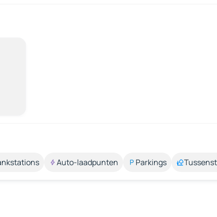
ankstations
Auto-laadpunten
Parkings
Tussens