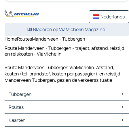
Nederlands
Bladeren op ViaMichelin Magazine
Home
Routes
Manderveen - Tubbergen
Route Manderveen - Tubbergen - traject, afstand, reistijd
en reiskosten - ViaMichelin
Route Manderveen Tubbergen ViaMichelin. Afstand,
kosten (tol, brandstof, kosten per passagier), en reistijd
Manderveen Tubbergen, gezien de verkeerssituatie
Tubbergen
Tubbergen Kaarten
Routes
Tubbergen Verkeer
Tubbergen Hotels
Routes Tubbergen - Nordhorn
Kaarten
Tubbergen Restaurants
Routes Tubbergen - Almelo