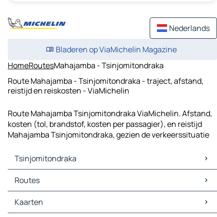
Nederlands
Bladeren op ViaMichelin Magazine
Home
Routes
Mahajamba - Tsinjomitondraka
Route Mahajamba - Tsinjomitondraka - traject, afstand,
reistijd en reiskosten - ViaMichelin
Route Mahajamba Tsinjomitondraka ViaMichelin. Afstand,
kosten (tol, brandstof, kosten per passagier), en reistijd
Mahajamba Tsinjomitondraka, gezien de verkeerssituatie
Tsinjomitondraka
Tsinjomitondraka Kaarten
Routes
Tsinjomitondraka Verkeer
Tsinjomitondraka Hotels
Routes Tsinjomitondraka - Mahajamba
Kaarten
Tsinjomitondraka Restaurants
Routes Tsinjomitondraka - Ambalabe Befanjava