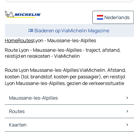
Nederlands
Bladeren op ViaMichelin Magazine
Home
Routes
Lyon - Maussane-les-Alpilles
Route Lyon - Maussane-les-Alpilles - traject, afstand,
reistijd en reiskosten - ViaMichelin
Route Lyon Maussane-les-Alpilles ViaMichelin. Afstand,
kosten (tol, brandstof, kosten per passagier), en reistijd
Lyon Maussane-les-Alpilles, gezien de verkeerssituatie
Maussane-les-Alpilles
Maussane-les-Alpilles Kaarten
Routes
Maussane-les-Alpilles Verkeer
Maussane-les-Alpilles Hotels
Routes Maussane-les-Alpilles - Les Baux-de-Provence
Kaarten
Maussane-les-Alpilles Restaurants
Routes Maussane-les-Alpilles - Arles