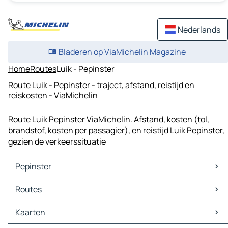
Nederlands
Bladeren op ViaMichelin Magazine
Home
Routes
Luik - Pepinster
Route Luik - Pepinster - traject, afstand, reistijd en
reiskosten - ViaMichelin
Route Luik Pepinster ViaMichelin. Afstand, kosten (tol,
brandstof, kosten per passagier), en reistijd Luik Pepinster,
gezien de verkeerssituatie
Pepinster
Pepinster Kaarten
Routes
Pepinster Verkeer
Pepinster Hotels
Routes Pepinster - Verviers
Kaarten
Pepinster Restaurants
Routes Pepinster - Luik