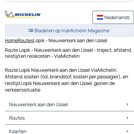
Nederlands
Bladeren op ViaMichelin Magazine
Home
Routes
Lopik - Nieuwerkerk aan den IJssel
Route Lopik - Nieuwerkerk aan den IJssel - traject, afstand,
reistijd en reiskosten - ViaMichelin
Route Lopik Nieuwerkerk aan den IJssel ViaMichelin.
Afstand, kosten (tol, brandstof, kosten per passagier), en
reistijd Lopik Nieuwerkerk aan den IJssel, gezien de
verkeerssituatie
Nieuwerkerk aan den IJssel
Nieuwerkerk aan den IJssel Kaarten
Routes
Nieuwerkerk aan den IJssel Verkeer
Nieuwerkerk aan den IJssel Hotels
Routes Nieuwerkerk aan den IJssel - Rotterdam
Kaarten