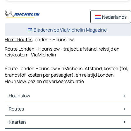
Nederlands
Bladeren op ViaMichelin Magazine
Home
Routes
Londen - Hounslow
Route Londen - Hounslow - traject, afstand, reistijd en
reiskosten - ViaMichelin
Route Londen Hounslow ViaMichelin. Afstand, kosten (tol,
brandstof, kosten per passagier), en reistijd Londen
Hounslow, gezien de verkeerssituatie
Hounslow
Hounslow Kaarten
Routes
Hounslow Verkeer
Hounslow Hotels
Routes Hounslow - Londen
Kaarten
Hounslow Restaurants
Routes Hounslow - Ealing