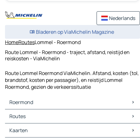
Nederlands
Bladeren op ViaMichelin Magazine
Home
Routes
Lommel - Roermond
Route Lommel - Roermond - traject, afstand, reistijd en
reiskosten - ViaMichelin
Route Lommel Roermond ViaMichelin. Afstand, kosten (tol,
brandstof, kosten per passagier), en reistijd Lommel
Roermond, gezien de verkeerssituatie
Roermond
Roermond Kaarten
Routes
Roermond Verkeer
Roermond Hotels
Routes Roermond - Mönchengladbach
Kaarten
Roermond Restaurants
Routes Roermond - Viersen