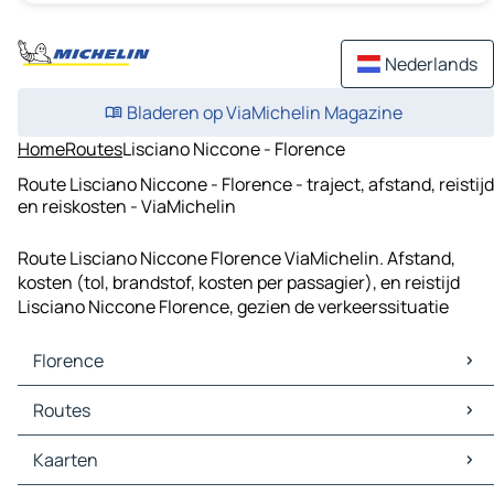
Nederlands
Bladeren op ViaMichelin Magazine
Home
Routes
Lisciano Niccone - Florence
Route Lisciano Niccone - Florence - traject, afstand, reistijd
en reiskosten - ViaMichelin
Route Lisciano Niccone Florence ViaMichelin. Afstand,
kosten (tol, brandstof, kosten per passagier), en reistijd
Lisciano Niccone Florence, gezien de verkeerssituatie
Florence
Florence Kaarten
Routes
Florence Verkeer
Florence Hotels
Routes Florence - Genua
Kaarten
Florence Restaurants
Routes Florence - Bologna