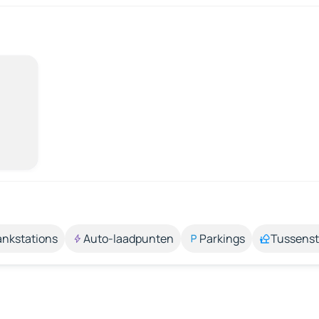
ankstations
Auto-laadpunten
Parkings
Tussens