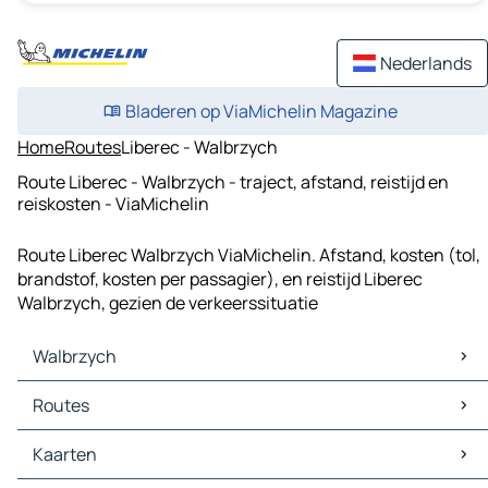
Nederlands
Bladeren op ViaMichelin Magazine
Home
Routes
Liberec - Walbrzych
Route Liberec - Walbrzych - traject, afstand, reistijd en
reiskosten - ViaMichelin
Route Liberec Walbrzych ViaMichelin. Afstand, kosten (tol,
brandstof, kosten per passagier), en reistijd Liberec
Walbrzych, gezien de verkeerssituatie
Walbrzych
Walbrzych Kaarten
Routes
Walbrzych Verkeer
Walbrzych Hotels
Routes Walbrzych - Świdnica
Kaarten
Walbrzych Restaurants
Routes Walbrzych - Jelenia Gora