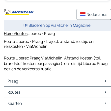
Nederlands
Bladeren op ViaMichelin Magazine
Home
Routes
Liberec - Praag
Route Liberec - Praag - traject, afstand, reistijd en
reiskosten - ViaMichelin
Route Liberec Praag ViaMichelin. Afstand, kosten (tol,
brandstof, kosten per passagier), en reistijd Liberec Praag,
gezien de verkeerssituatie
Praag
Praag Kaarten
Routes
Praag Verkeer
Praag Hotels
Routes Praag - Dresden
Kaarten
Praag Restaurants
Routes Praag - Leipzig