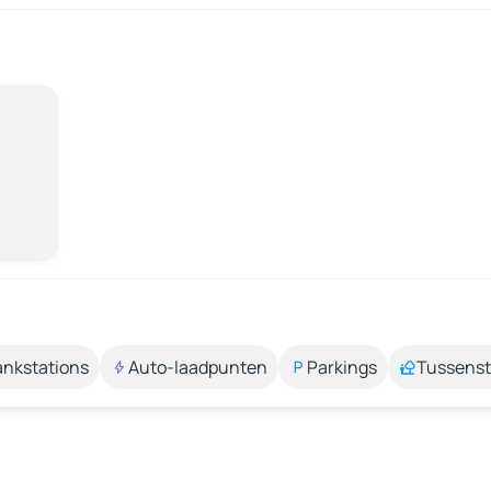
ankstations
Auto-laadpunten
Parkings
Tussens