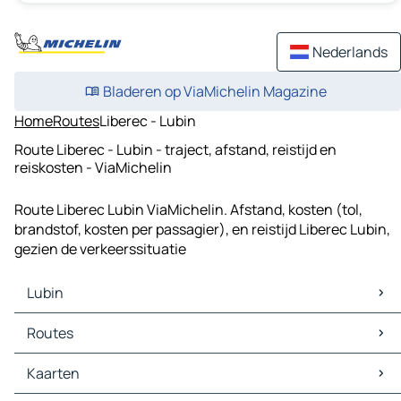
Nederlands
Bladeren op ViaMichelin Magazine
Home
Routes
Liberec - Lubin
Route Liberec - Lubin - traject, afstand, reistijd en
reiskosten - ViaMichelin
Route Liberec Lubin ViaMichelin. Afstand, kosten (tol,
brandstof, kosten per passagier), en reistijd Liberec Lubin,
gezien de verkeerssituatie
Lubin
Lubin Kaarten
Routes
Lubin Verkeer
Lubin Hotels
Routes Lubin - Legnica
Kaarten
Lubin Restaurants
Routes Lubin - Głogów