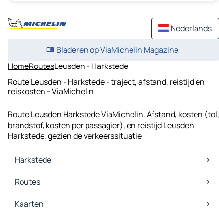
Nederlands
Bladeren op ViaMichelin Magazine
Home
Routes
Leusden - Harkstede
Route Leusden - Harkstede - traject, afstand, reistijd en
reiskosten - ViaMichelin
Route Leusden Harkstede ViaMichelin. Afstand, kosten (tol,
brandstof, kosten per passagier), en reistijd Leusden
Harkstede, gezien de verkeerssituatie
Harkstede
Harkstede Kaarten
Routes
Harkstede Verkeer
Harkstede Hotels
Routes Harkstede - Groningen
Kaarten
Harkstede Restaurants
Routes Harkstede - Hoogezand