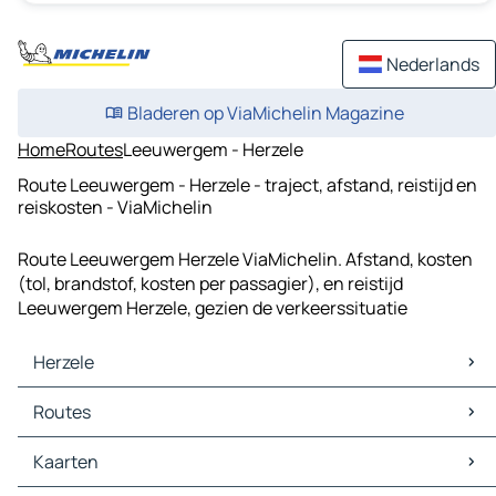
Nederlands
Bladeren op ViaMichelin Magazine
Home
Routes
Leeuwergem - Herzele
Route Leeuwergem - Herzele - traject, afstand, reistijd en
reiskosten - ViaMichelin
Route Leeuwergem Herzele ViaMichelin. Afstand, kosten
(tol, brandstof, kosten per passagier), en reistijd
Leeuwergem Herzele, gezien de verkeerssituatie
Herzele
Herzele Kaarten
Routes
Herzele Verkeer
Herzele Hotels
Routes Herzele - Brussel
Kaarten
Herzele Restaurants
Routes Herzele - Gent