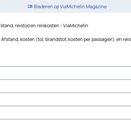
Bladeren op ViaMichelin Magazine
tand, reistijd en reiskosten - ViaMichelin
fstand, kosten (tol, brandstof, kosten per passagier), en rei
rdigheden