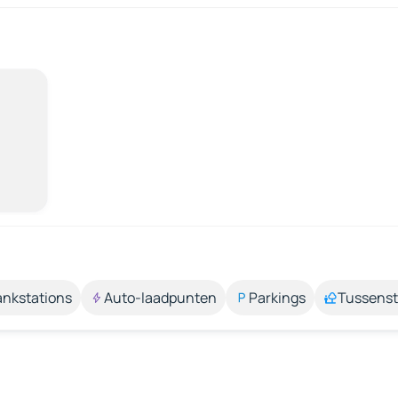
ankstations
Auto-laadpunten
Parkings
Tussens