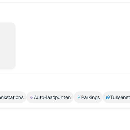
ankstations
Auto-laadpunten
Parkings
Tussens