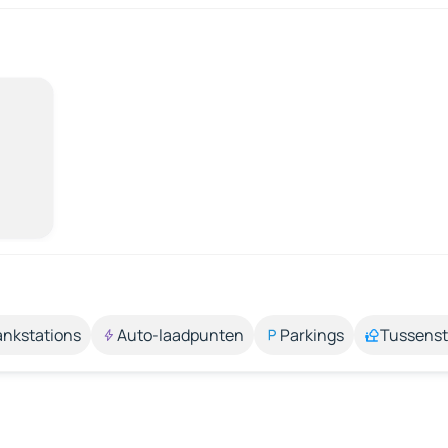
ankstations
Auto-laadpunten
Parkings
Tussens