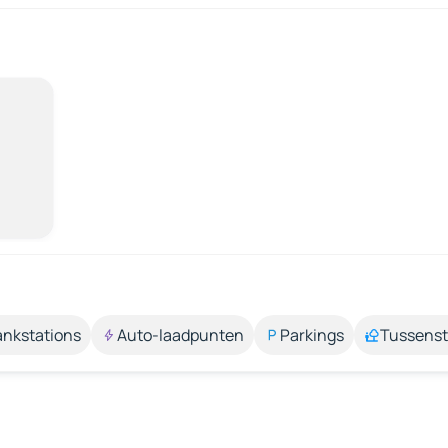
ankstations
Auto-laadpunten
Parkings
Tussens