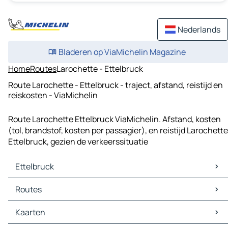
Nederlands
Bladeren op ViaMichelin Magazine
Home
Routes
Larochette - Ettelbruck
Route Larochette - Ettelbruck - traject, afstand, reistijd en
reiskosten - ViaMichelin
Route Larochette Ettelbruck ViaMichelin. Afstand, kosten
(tol, brandstof, kosten per passagier), en reistijd Larochette
Ettelbruck, gezien de verkeerssituatie
Ettelbruck
Ettelbruck Kaarten
Routes
Ettelbruck Verkeer
Ettelbruck Hotels
Routes Ettelbruck - Diekirch
Kaarten
Ettelbruck Restaurants
Routes Ettelbruck - Mersch