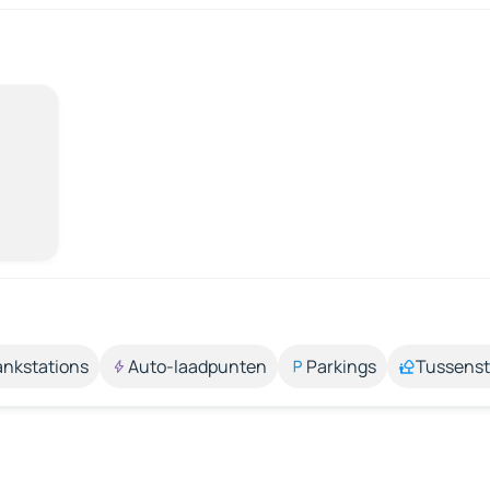
ankstations
Auto-laadpunten
Parkings
Tussens