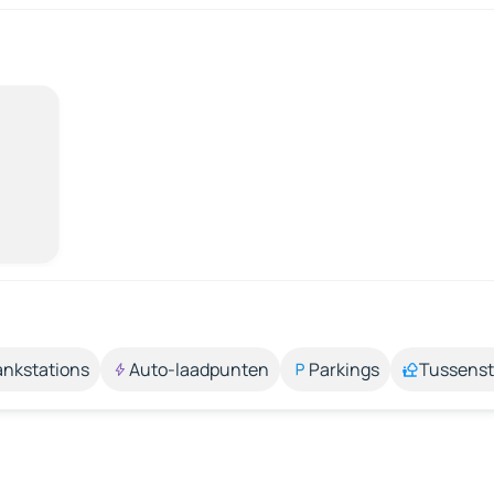
ankstations
Auto-laadpunten
Parkings
Tussens