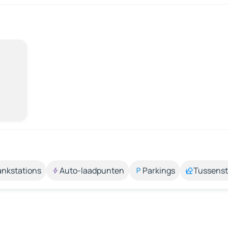
ankstations
Auto-laadpunten
Parkings
Tussens