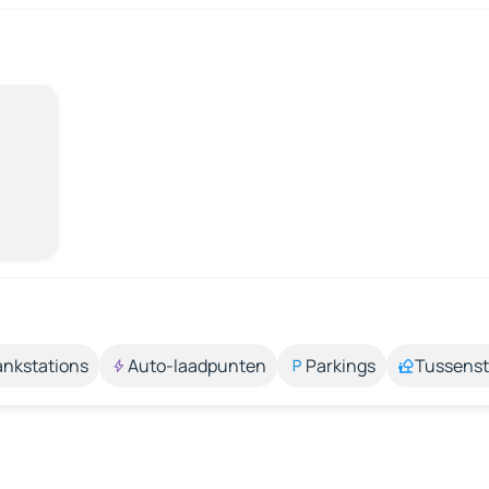
ankstations
Auto-laadpunten
Parkings
Tussens