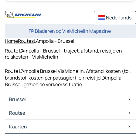
Nederlands
Bladeren op ViaMichelin Magazine
Home
Routes
L'Ampolla - Brussel
Route L'Ampolla - Brussel - traject, afstand, reistijd en
reiskosten - ViaMichelin
Route L'Ampolla Brussel ViaMichelin. Afstand, kosten (tol,
brandstof, kosten per passagier), en reistijd L'Ampolla
Brussel, gezien de verkeerssituatie
Brussel
Brussel Kaarten
Routes
Brussel Verkeer
Brussel Hotels
Routes Brussel - Antwerpen
Kaarten
Brussel Restaurants
Routes Brussel - Rotterdam