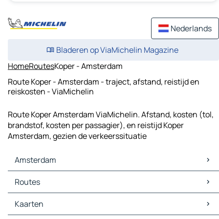
Nederlands
Bladeren op ViaMichelin Magazine
Home
Routes
Koper - Amsterdam
Route Koper - Amsterdam - traject, afstand, reistijd en
reiskosten - ViaMichelin
Route Koper Amsterdam ViaMichelin. Afstand, kosten (tol,
brandstof, kosten per passagier), en reistijd Koper
Amsterdam, gezien de verkeerssituatie
Amsterdam
Amsterdam Kaarten
Routes
Amsterdam Verkeer
Amsterdam Hotels
Routes Amsterdam - 's-Gravenhage
Kaarten
Amsterdam Restaurants
Routes Amsterdam - Rotterdam