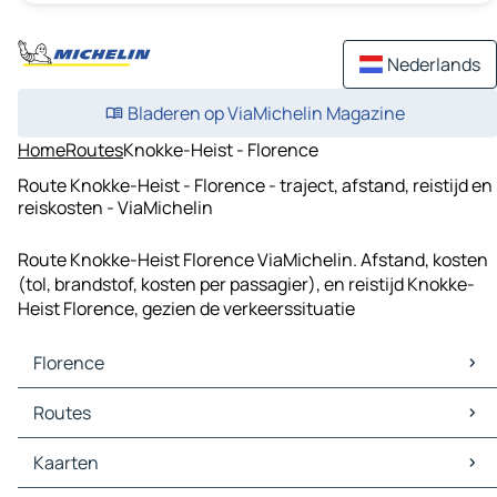
Nederlands
Bladeren op ViaMichelin Magazine
Home
Routes
Knokke-Heist - Florence
Route Knokke-Heist - Florence - traject, afstand, reistijd en
reiskosten - ViaMichelin
Route Knokke-Heist Florence ViaMichelin. Afstand, kosten
(tol, brandstof, kosten per passagier), en reistijd Knokke-
Heist Florence, gezien de verkeerssituatie
Florence
Florence Kaarten
Routes
Florence Verkeer
Florence Hotels
Routes Florence - Genua
Kaarten
Florence Restaurants
Routes Florence - Bologna