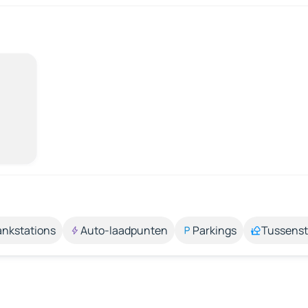
ankstations
Auto-laadpunten
Parkings
Tussens