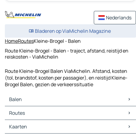
Nederlands
Bladeren op ViaMichelin Magazine
Home
Routes
Kleine-Brogel - Balen
Route Kleine-Brogel - Balen - traject, afstand, reistijd en
reiskosten - ViaMichelin
Route Kleine-Brogel Balen ViaMichelin. Afstand, kosten
(tol, brandstof, kosten per passagier), en reistijd Kleine-
Brogel Balen, gezien de verkeerssituatie
Balen
Balen Kaarten
Routes
Balen Verkeer
Balen Hotels
Routes Balen - Hasselt
Kaarten
Balen Restaurants
Routes Balen - Eindhoven