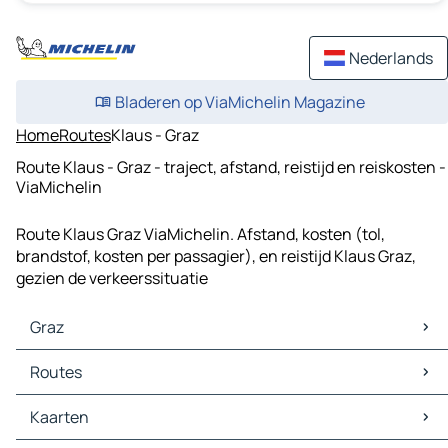
Nederlands
Bladeren op ViaMichelin Magazine
Home
Routes
Klaus - Graz
Route Klaus - Graz - traject, afstand, reistijd en reiskosten -
ViaMichelin
Route Klaus Graz ViaMichelin. Afstand, kosten (tol,
brandstof, kosten per passagier), en reistijd Klaus Graz,
gezien de verkeerssituatie
Graz
Graz Kaarten
Routes
Graz Verkeer
Graz Hotels
Routes Graz - Ljubljana
Kaarten
Graz Restaurants
Routes Graz - Wenen