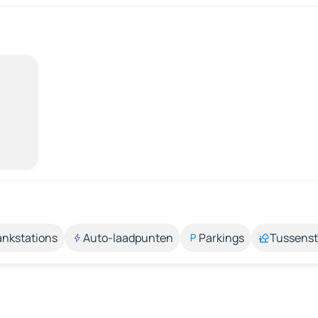
ankstations
Auto-laadpunten
Parkings
Tussens