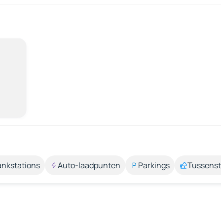
ankstations
Auto-laadpunten
Parkings
Tussens