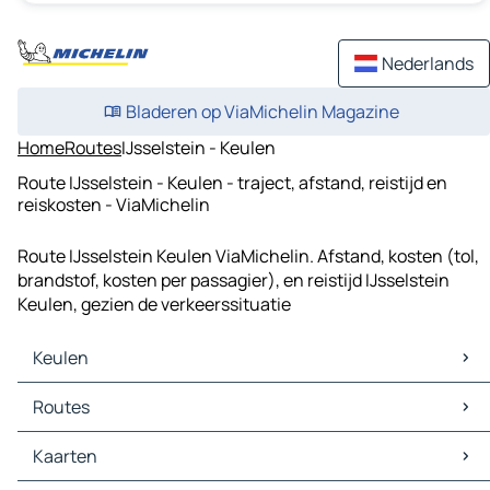
Nederlands
Bladeren op ViaMichelin Magazine
Home
Routes
IJsselstein - Keulen
Route IJsselstein - Keulen - traject, afstand, reistijd en
reiskosten - ViaMichelin
Route IJsselstein Keulen ViaMichelin. Afstand, kosten (tol,
brandstof, kosten per passagier), en reistijd IJsselstein
Keulen, gezien de verkeerssituatie
Keulen
Keulen Kaarten
Routes
Keulen Verkeer
Keulen Hotels
Routes Keulen - Düsseldorf
Kaarten
Keulen Restaurants
Routes Keulen - Essen