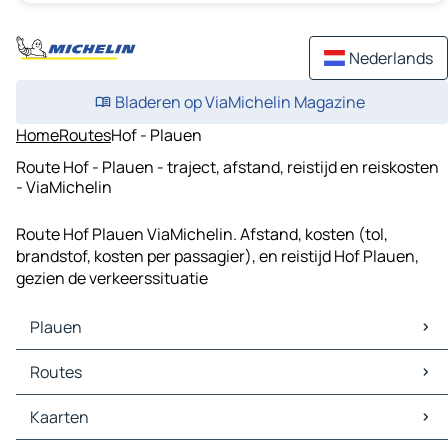
Nederlands
Bladeren op ViaMichelin Magazine
Home
Routes
Hof - Plauen
Route Hof - Plauen - traject, afstand, reistijd en reiskosten
- ViaMichelin
Route Hof Plauen ViaMichelin. Afstand, kosten (tol,
brandstof, kosten per passagier), en reistijd Hof Plauen,
gezien de verkeerssituatie
Plauen
Plauen Kaarten
Routes
Plauen Verkeer
Plauen Hotels
Routes Plauen - Zwickau
Kaarten
Plauen Restaurants
Routes Plauen - Gera