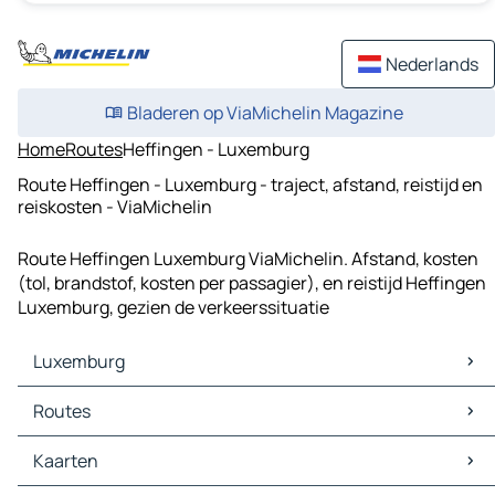
Nederlands
Bladeren op ViaMichelin Magazine
Home
Routes
Heffingen - Luxemburg
Route Heffingen - Luxemburg - traject, afstand, reistijd en
reiskosten - ViaMichelin
Route Heffingen Luxemburg ViaMichelin. Afstand, kosten
(tol, brandstof, kosten per passagier), en reistijd Heffingen
Luxemburg, gezien de verkeerssituatie
Luxemburg
Luxemburg Kaarten
Routes
Luxemburg Verkeer
Luxemburg Hotels
Routes Luxemburg - Keulen
Kaarten
Luxemburg Restaurants
Routes Luxemburg - Düsseldorf