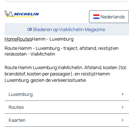
Nederlands
Bladeren op ViaMichelin Magazine
Home
Routes
Hamm - Luxemburg
Route Hamm - Luxemburg - traject, afstand, reistijd en
reiskosten - ViaMichelin
Route Hamm Luxemburg ViaMichelin. Afstand, kosten (tol,
brandstof, kosten per passagier), en reistijd Hamm
Luxemburg, gezien de verkeerssituatie
Luxemburg
Luxemburg Kaarten
Routes
Luxemburg Verkeer
Luxemburg Hotels
Routes Luxemburg - Keulen
Kaarten
Luxemburg Restaurants
Routes Luxemburg - Düsseldorf