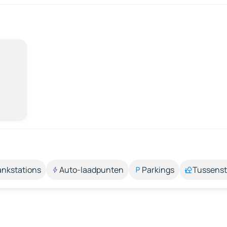
ankstations
Auto-laadpunten
Parkings
Tussens